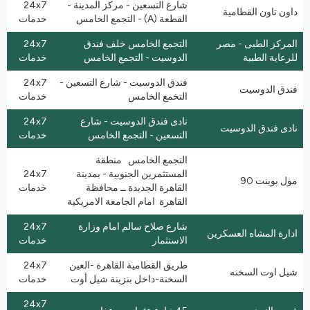
شارع التسعين - مركز المدينة -
24x7
داون تاون القطامية
القطعة (A) - التجمع الخامس
خدمات
المركز الطبى - مصر
التجمع الخامس خلف فندق
24x7
للرعاية الطبية
الدوسيت - التجمع الخامس
خدمات
فندق الدوسيت - شارع التسعين -
24x7
فندق الدوسيت
التخمع الخامس
خدمات
نادى فندق الدوسيت - شارع
24x7
نادى فندق الدوسيت
التسعين - التجمع الخامس
خدمات
التجمع الخامس منطقة
المستثمرين الجنوبية - بمدينة
24x7
مول بوينت 90
القاهرة الجديدة ــ محافظة
خدمات
القاهرة امام الجامعة الامريكية
شارع صلاح سالم امام وزارة
24x7
ادارة المشاه العسكرين
الاستثمار
خدمات
طريق القطامية القاهرة -العين
24x7
شيل اوت السخنه
السخنة-داخل بنزينة شيل أوت
خدمات
24x7