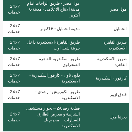
مول مصر - طريق الواحات امام
24x7
مول مصر
مدينة الانتاج الاعلامى - مدينة 6
خدمات
أكتوبر
24x7
الخمايل
مدينة الخمايل - 6 اكتوبر
خدمات
طريق القاهره
طريق القاهرة-الاسكندرية داخل
24x7
الاسكندريه
بنزينة شيل اوت
خدمات
طريق الاسكندرية
طريق اسكندرية-القاهرة
24x7
القاهرة
الصحراوي
خدمات
داون تاون - كارفور اسكندرية -
24x7
كارفور - اسكندرية
الاسكندرية
خدمات
طريق الكورنيش - رشدى -
24x7
فندق ازور
الاسكندرية
خدمات
قطعة رقم 2A – بجوار مستشفى
الشرطة و معرض الطارق
24x7
ديزنيا مول
للسيارات – محرم بك –
خدمات
الاسكندرية