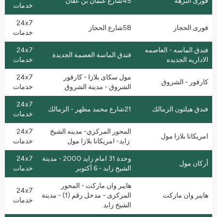
فورى النزهه
45شارع عثمان بن عفان
خدمات
24x7
فورى الحجاز
58شارع الحجاز
خدمات
فندق الماسه - العاصمه
24x7
فندق الماسة العصمة الجديدة
الاداريه الجديده
خدمات
مول سكاى بلازا - كارفور
24x7
كارفور - الشروق
الشروق - مدينة الشروق
خدمات
24x7
فندق هيلتون الزمالك
21شارع محمد مظهر - الزمالك
خدمات
المحور المركزي- مدينه الشيخ
24x7
امريكانا بلازا مول
زايد- امريكانا بلازا مول
خدمات
وحدة 31 امام زايد 2000 - مدينة
24x7
أركان مول
الشيخ زايد - 6 أكتوبر
خدمات
هايبر وان ماركت - المحور
24x7
هايبر وان ماركت
المركزى - مدخل رقم (1) - مدينة
خدمات
الشيخ زايد