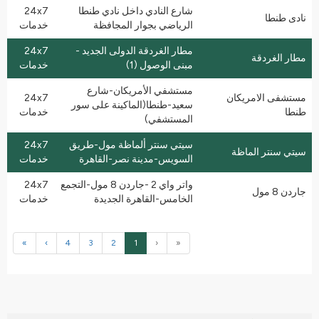
شارع النادي داخل نادي طنطا
24x7
نادى طنطا
الرياضي بجوار المجافظة
خدمات
مطار الغردقة الدولى الجديد -
24x7
مطار الغردقة
مبنى الوصول (1)
خدمات
مستشفي الأمريكان-شارع
مستشفى الامريكان
24x7
سعيد-طنطا(الماكينة على سور
طنطا
خدمات
المستشفي)
سيتي سنتر ألماظة مول-طريق
24x7
سيتي سنتر الماظة
السويس-مدينة نصر-القاهرة
خدمات
واتر واي 2 -جاردن 8 مول-التجمع
24x7
جاردن 8 مول
الخامس-القاهرة الجديدة
خدمات
»
›
4
3
2
1
‹
«