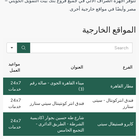
تتوفر أجهزة الصراف الآلي في جميع فروع بنك بيت التمويل الكويتي –
مصر وأيضًا في مواقع خارجية أخرى.
المواقع الخارجية
rch
مواعيد
الفرع
العنوان
العمل
ميناء القاهرة الجوى - صالة رقم
24x7
مطار القاهرة
(3)
خدمات
فندق انتركونتال - سيتى
24x7
فندق انتر كونتينتال سيتي ستارز
ستارز
خدمات
شارع طه حسين بجوار اكاديمية
24x7
كايرو فستيفال سيتى
الشرطة - الطريق الدائرى -
خدمات
التجمع الخامس