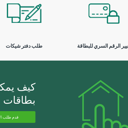
يير الرقم السري للبطاقة
طلب دفتر شيكات
كيف يمكن
بطاقات ال
قدم طلب ال