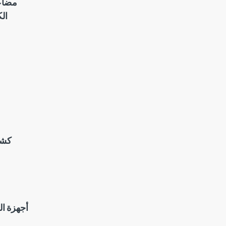
مضاعف
ال
كشف
أجهزة ال