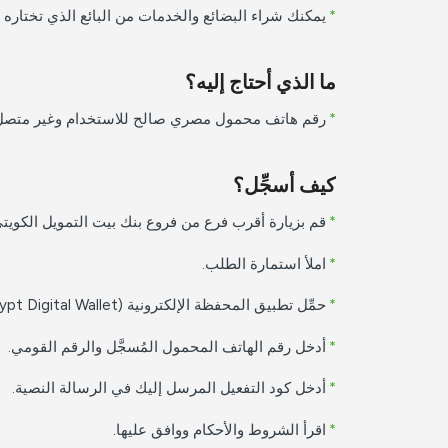
*
يمكنك شراء البضائع والخدمات من البائع الذي تختاره باستخدام اله
ما الذي أحتاج إليه؟
*
رقم هاتف محمول مصري صالح للاستخدام وغير متصل ب
كيف أسجِّل؟
*
قم بزيارة أقرب فرع من فروع بنك بيت التمويل الكويتي
*
املأ استمارة الطلب.
*
حمِّل تطبيق المحفظة الإلكترونية (KFH Egypt Digital Wallet) من الرابط الذي سيرسل إليك من خلال خدمة الرسائل القصيرة (SMS) أو اسمح رمز QR.
*
أدخل رقم الهاتف المحمول المُسجَّل والرقم القومي.
*
أدخل كود التفعيل المرسل إليك في الرسالة النصية.
*
اقرأ الشروط والأحكام ووافق عليها.