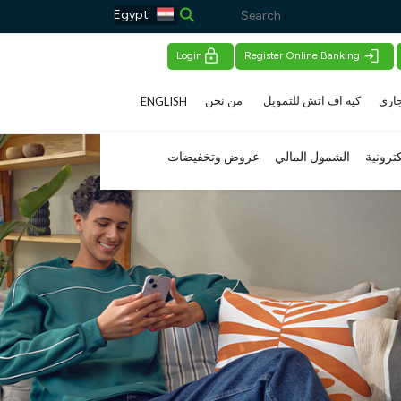
Egypt
Login
Register Online Banking
اري
كيه اف اتش للتمويل
من نحن
ENGLISH
كترونية
الشمول المالي
عروض وتخفيضات