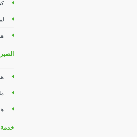
كي
لم
هل
الصيرف
هل
ما
هل
خدمة ا