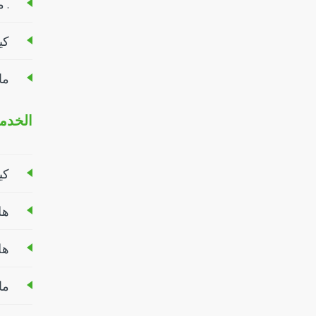
. ما 
كيف
ماذ
الخدما
كي
هل
هل
ما