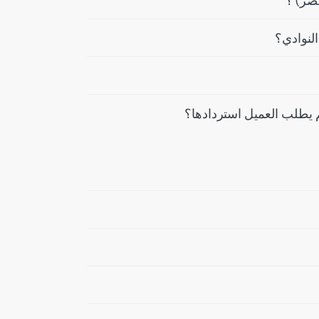
مصر) ؟
لنوادي؟
م يطلب العميل استردادها؟