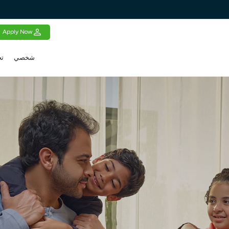
Apply Now
شخصي
تج