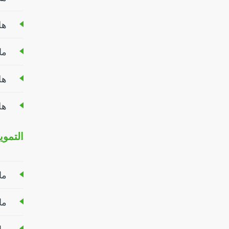
هل
ما
هل
هل
التموي
ما
ما