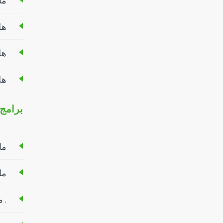
ما
هل
هل
هل
برامج 
ما
ما
. ما