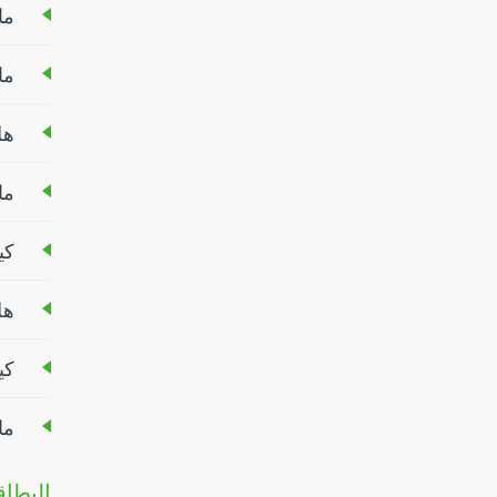
ما
ما
هل
ما
كي
هل
كي
ما
البطا