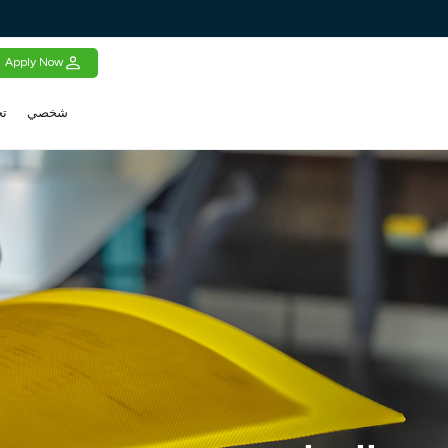
Apply Now
شخصي
تج