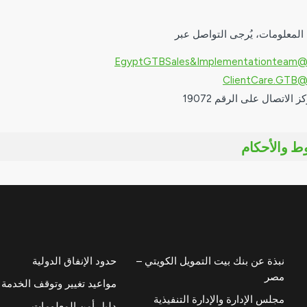
المعلومات، يُرجى التواصل عبر
EgyptGTBSales&Implementationteam@
ClientCare.GTB@
 الاتصال على الرقم 19072
ط والأحكام
نبذة عن بنك بيت التمويل الكويتي –
حدود الإنفاق الدولية
مصر
مواعيد تغيير وتوقف الخدمة
مجلس الإدارة والإدارة التنفيذية
دليل أمن المعلومات