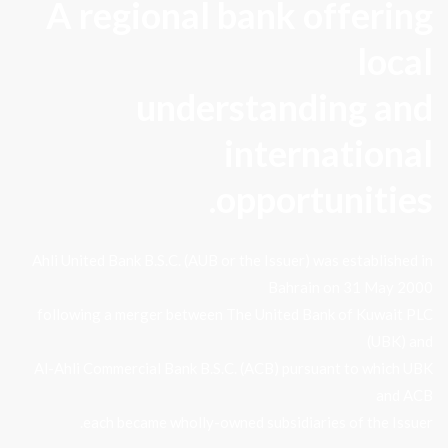
A regional bank offering
local
understanding and
international
opportunities.
Ahli United Bank B.S.C. (AUB or the Issuer) was established in
Bahrain on 31 May 2000
following a merger between The United Bank of Kuwait PLC
(UBK) and
Al-Ahli Commercial Bank B.S.C. (ACB) pursuant to which UBK
and ACB
each became wholly-owned subsidiaries of the Issuer.